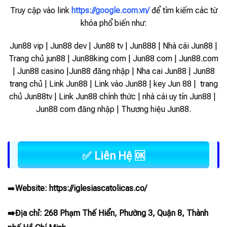
Truy cập vào link
https://google.com.vn/
để tìm kiếm các từ
khóa phổ biến như:
Jun88 vip | Jun88 dev | Jun88 tv | Jun888 | Nhà cái Jun88 |
Trang chủ jun88 | Jun88king com | Jun88 com | Jun88.com
| Jun88 casino |Jun88 đăng nhập | Nha cai Jun88 | Jun88
trang chủ | Link Jun88 | Link vào Jun88 |
key Jun 88 | trang
chủ Jun88tv | Link Jun88 chính thức | nhà cái uy tín Jun88 |
Jun88 com đăng nhập | Thương hiệu Jun88.
✅ Liên Hệ 🆗
➡️
Website:
https://iglesiascatolicas.co/
➡️Địa chỉ: 268 Phạm Thế Hiển, Phường 3, Quận 8, Thành