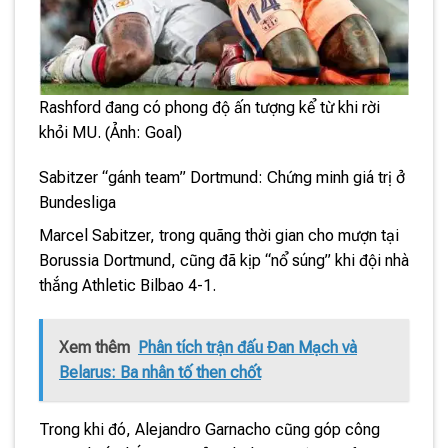
Rashford đang có phong độ ấn tượng kể từ khi rời
khỏi MU. (Ảnh: Goal)
Sabitzer “gánh team” Dortmund: Chứng minh giá trị ở
Bundesliga
Marcel Sabitzer, trong quãng thời gian cho mượn tại
Borussia Dortmund, cũng đã kịp “nổ súng” khi đội nhà
thắng Athletic Bilbao 4-1.
Xem thêm
Phân tích trận đấu Đan Mạch và
Belarus: Ba nhân tố then chốt
Trong khi đó, Alejandro Garnacho cũng góp công