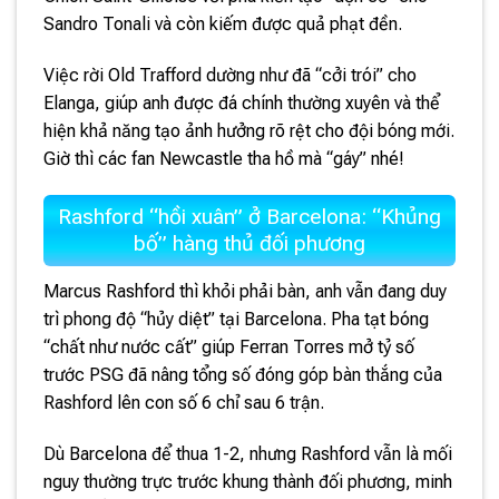
Sandro Tonali và còn kiếm được quả phạt đền.
Việc rời Old Trafford dường như đã “cởi trói” cho
Elanga, giúp anh được đá chính thường xuyên và thể
hiện khả năng tạo ảnh hưởng rõ rệt cho đội bóng mới.
Giờ thì các fan Newcastle tha hồ mà “gáy” nhé!
Rashford “hồi xuân” ở Barcelona: “Khủng
bố” hàng thủ đối phương
Marcus Rashford thì khỏi phải bàn, anh vẫn đang duy
trì phong độ “hủy diệt” tại Barcelona. Pha tạt bóng
“chất như nước cất” giúp Ferran Torres mở tỷ số
trước PSG đã nâng tổng số đóng góp bàn thắng của
Rashford lên con số 6 chỉ sau 6 trận.
Dù Barcelona để thua 1-2, nhưng Rashford vẫn là mối
nguy thường trực trước khung thành đối phương, minh