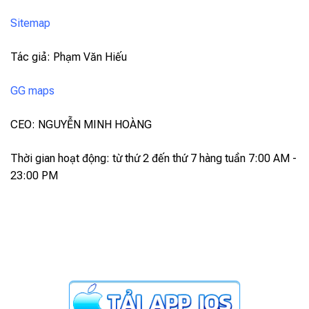
Sitemap
Tác giả: Phạm Văn Hiếu
GG maps
CEO: NGUYỄN MINH HOÀNG
Thời gian hoạt động: từ thứ 2 đến thứ 7 hàng tuần 7:00 AM -
23:00 PM