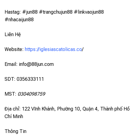
Hastag: #jun88 #trangchujun88 #linkvaojun88
#nhacaijun88
Liên Hệ
Website:
https://iglesiascatolicas.co
/
Email:
info@88jun.com
SDT: 0356333111
MST:
0304098759
Địa chỉ: 122 Vĩnh Khánh, Phường 10, Quận 4, Thành phố Hồ
Chí Minh
Thông Tin