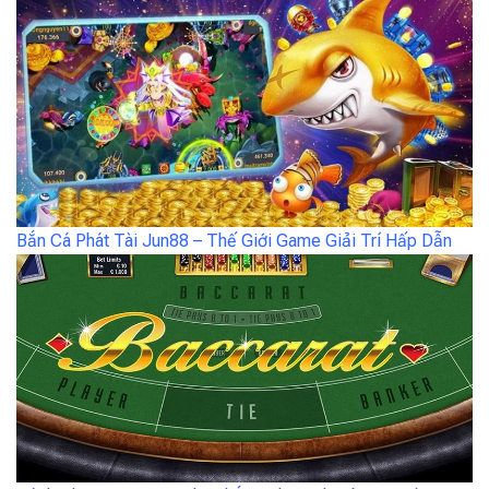
Bắn Cá Phát Tài Jun88 – Thế Giới Game Giải Trí Hấp Dẫn