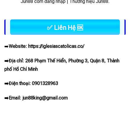
Jun88 com đăng nhập | Thương hiệu Jun88.
✅ Liên Hệ 🆗
➡️
Website:
https://iglesiascatolicas.co/
➡️Địa chỉ: 268 Phạm Thế Hiển, Phường 3, Quận 8, Thành
phố Hồ Chí Minh
➡️Điện thoại: 0901328963
➡️Email:
jun88king@gmail.com