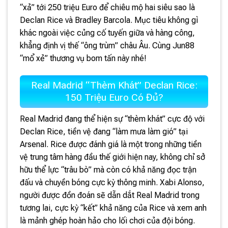
“xả” tới 250 triệu Euro để chiêu mộ hai siêu sao là
Declan Rice và Bradley Barcola. Mục tiêu không gì
khác ngoài việc củng cố tuyến giữa và hàng công,
khẳng định vị thế “ông trùm” châu Âu. Cùng Jun88
“mổ xẻ” thương vụ bom tấn này nhé!
Real Madrid “Thèm Khát” Declan Rice:
150 Triệu Euro Có Đủ?
Real Madrid đang thể hiện sự “thèm khát” cực độ với
Declan Rice, tiền vệ đang “làm mưa làm gió” tại
Arsenal. Rice được đánh giá là một trong những tiền
vệ trung tâm hàng đầu thế giới hiện nay, không chỉ sở
hữu thể lực “trâu bò” mà còn có khả năng đọc trận
đấu và chuyền bóng cực kỳ thông minh. Xabi Alonso,
người được đồn đoán sẽ dẫn dắt Real Madrid trong
tương lai, cực kỳ “kết” khả năng của Rice và xem anh
là mảnh ghép hoàn hảo cho lối chơi của đội bóng.