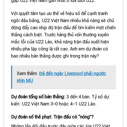
gặp U22 Việt Nam gần nhất ở lứa tuổi U22.
Với quyết tâm tạo ưu thế về hiệu số để cạnh tranh
ngôi đầu bảng, U22 Việt Nam nhiều khả năng sẽ chủ
động đẩy cao nhịp độ trận đấu để tìm kiếm một chiến
thắng cách biệt. Trước hàng thủ vốn thường xuyên
mắc lỗi của U22 Lào, khả năng trận đấu xuất hiện
nhiều pha lập công là rất cao. Anh em dự đoán có
bao nhiêu bàn thắng được ghi trong trận này?
Xem thêm
Đã đến ngày Liverpool phải ngước
nhìn MU
Dự đoán tổng số bàn thắng:
3 đến 4 bàn. Tỷ số dự
kiến: U22 Việt Nam 3–0 hoặc 4–1 U22 Lào.
Dự đoán số thẻ phạt: Trận đấu có “nóng”?
Những lần đối đầu trước đây giữa các lứa U22 Việt