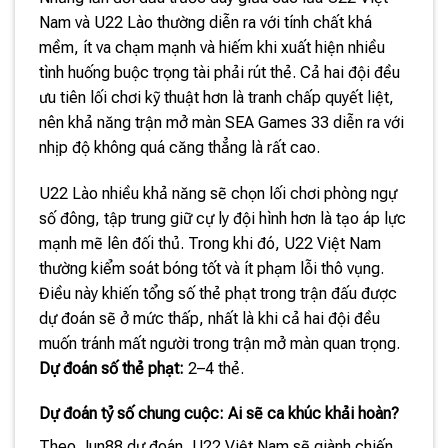
Nam và U22 Lào thường diễn ra với tính chất khá
mềm, ít va chạm mạnh và hiếm khi xuất hiện nhiều
tình huống buộc trọng tài phải rút thẻ. Cả hai đội đều
ưu tiên lối chơi kỹ thuật hơn là tranh chấp quyết liệt,
nên khả năng trận mở màn SEA Games 33 diễn ra với
nhịp độ không quá căng thẳng là rất cao.
U22 Lào nhiều khả năng sẽ chọn lối chơi phòng ngự
số đông, tập trung giữ cự ly đội hình hơn là tạo áp lực
mạnh mẽ lên đối thủ. Trong khi đó, U22 Việt Nam
thường kiểm soát bóng tốt và ít phạm lỗi thô vụng.
Điều này khiến tổng số thẻ phạt trong trận đấu được
dự đoán sẽ ở mức thấp, nhất là khi cả hai đội đều
muốn tránh mất người trong trận mở màn quan trọng.
Dự đoán số thẻ phạt:
2–4 thẻ.
Dự đoán tỷ số chung cuộc: Ai sẽ ca khúc khải hoàn?
Theo Jun88 dự đoán, U22 Việt Nam sẽ giành chiến