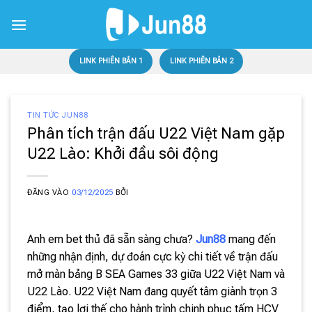
Bỏ
qua
nội
dung
LINK PHIÊN BẢN 1
LINK PHIÊN BẢN 2
TIN TỨC JUN88
Phân tích trận đấu U22 Việt Nam gặp
U22 Lào: Khởi đầu sôi động
ĐĂNG VÀO
03/12/2025
BỞI
Anh em bet thủ đã sẵn sàng chưa?
Jun88
mang đến
những nhận định, dự đoán cực kỳ chi tiết về trận đấu
mở màn bảng B SEA Games 33 giữa U22 Việt Nam và
U22 Lào. U22 Việt Nam đang quyết tâm giành trọn 3
điểm, tạo lợi thế cho hành trình chinh phục tấm HCV