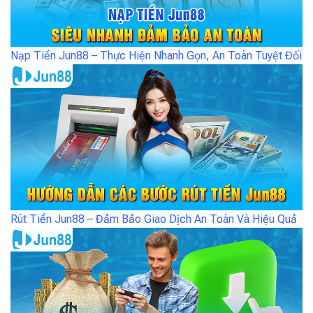
Nạp Tiền Jun88 – Thực Hiện Nhanh Gọn, An Toàn Tuyệt Đối
Rút Tiền Jun88 – Đảm Bảo Giao Dịch An Toàn Và Hiệu Quả