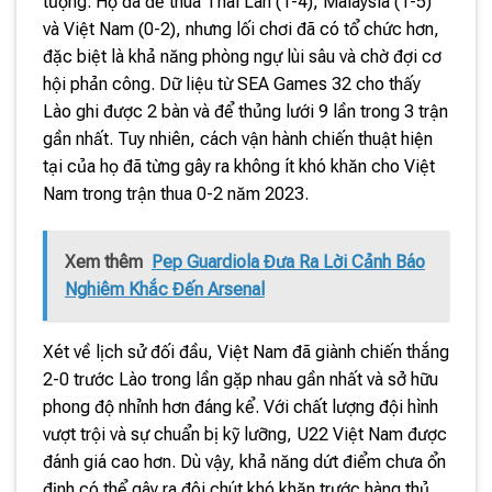
tượng. Họ đã để thua Thái Lan (1-4), Malaysia (1-5)
và Việt Nam (0-2), nhưng lối chơi đã có tổ chức hơn,
đặc biệt là khả năng phòng ngự lùi sâu và chờ đợi cơ
hội phản công. Dữ liệu từ SEA Games 32 cho thấy
Lào ghi được 2 bàn và để thủng lưới 9 lần trong 3 trận
gần nhất. Tuy nhiên, cách vận hành chiến thuật hiện
tại của họ đã từng gây ra không ít khó khăn cho Việt
Nam trong trận thua 0-2 năm 2023.
Xem thêm
Pep Guardiola Đưa Ra Lời Cảnh Báo
Nghiêm Khắc Đến Arsenal
Xét về lịch sử đối đầu, Việt Nam đã giành chiến thắng
2-0 trước Lào trong lần gặp nhau gần nhất và sở hữu
phong độ nhỉnh hơn đáng kể. Với chất lượng đội hình
vượt trội và sự chuẩn bị kỹ lưỡng, U22 Việt Nam được
đánh giá cao hơn. Dù vậy, khả năng dứt điểm chưa ổn
định có thể gây ra đôi chút khó khăn trước hàng thủ