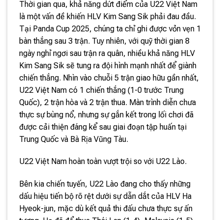
Thời gian qua, khả năng dứt điểm của U22 Việt Nam
là một vấn đề khiến HLV Kim Sang Sik phải đau đầu.
Tại Panda Cup 2025, chúng ta chỉ ghi được vỏn vẹn 1
bàn thắng sau 3 trận. Tuy nhiên, với quỹ thời gian 8
ngày nghỉ ngơi sau trận ra quân, nhiều khả năng HLV
Kim Sang Sik sẽ tung ra đội hình mạnh nhất để giành
chiến thắng. Nhìn vào chuỗi 5 trận giao hữu gần nhất,
U22 Việt Nam có 1 chiến thắng (1-0 trước Trung
Quốc), 2 trận hòa và 2 trận thua. Màn trình diễn chưa
thực sự bùng nổ, nhưng sự gắn kết trong lối chơi đã
được cải thiện đáng kể sau giai đoạn tập huấn tại
Trung Quốc và Bà Rịa Vũng Tàu.
U22 Việt Nam hoàn toàn vượt trội so với U22 Lào.
Bên kia chiến tuyến, U22 Lào đang cho thấy những
dấu hiệu tiến bộ rõ rệt dưới sự dẫn dắt của HLV Ha
Hyeok-jun, mặc dù kết quả thi đấu chưa thực sự ấn