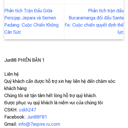
Phân tích Trận Đấu Giữa
Phân tích trận đấu
Persijap Jepara và Semen
Bucaramanga đối đầu Santa
Padang: Cuộc Chiến Không
Fe: Cuộc chiến quyết định thế
Cân Sức
lực
Jun88
PHIÊN BẢN 1
Liên hệ
Quý khách cần được hỗ trợ xin hay liên hệ đến chăm sóc
khách hàng
Chúng tôi sẽ tận tâm hết lòng hỗ trợ quý khách.
Được phục vụ quý khách là niềm vui của chúng tôi
CSKH:
cskh247
Facebook:
Jun88FB1
Gmail:
info@7aspire.ru.com