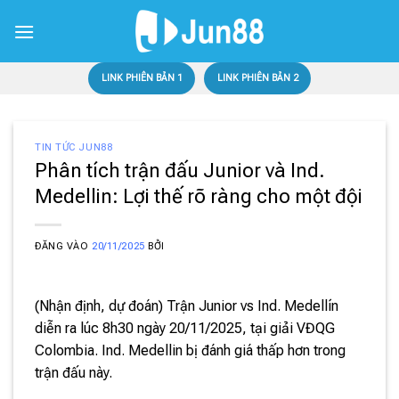
Bỏ
qua
nội
dung
LINK PHIÊN BẢN 1
LINK PHIÊN BẢN 2
TIN TỨC JUN88
Phân tích trận đấu Junior và Ind.
Medellin: Lợi thế rõ ràng cho một đội
ĐĂNG VÀO
20/11/2025
BỞI
(Nhận định, dự đoán) Trận Junior vs Ind. Medellín
diễn ra lúc 8h30 ngày 20/11/2025, tại giải VĐQG
Colombia. Ind. Medellin bị đánh giá thấp hơn trong
trận đấu này.