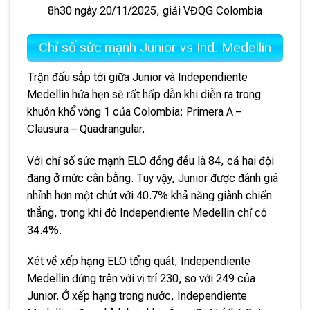
8h30 ngày 20/11/2025, giải VĐQG Colombia
Chỉ số sức mạnh Junior vs Ind. Medellin
Trận đấu sắp tới giữa Junior và Independiente
Medellin hứa hẹn sẽ rất hấp dẫn khi diễn ra trong
khuôn khổ vòng 1 của Colombia: Primera A –
Clausura – Quadrangular.
Với chỉ số sức mạnh ELO đồng đều là 84, cả hai đội
đang ở mức cân bằng. Tuy vậy, Junior được đánh giá
nhỉnh hơn một chút với 40.7% khả năng giành chiến
thắng, trong khi đó Independiente Medellin chỉ có
34.4%.
Xét về xếp hạng ELO tổng quát, Independiente
Medellin đứng trên với vị trí 230, so với 249 của
Junior. Ở xếp hạng trong nước, Independiente