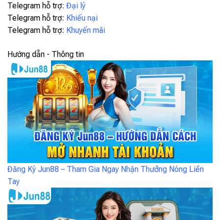
Telegram hỗ trợ:
Đại lý
Telegram hỗ trợ:
Khiếu nại
Telegram hỗ trợ:
Khuyến mãi
Hướng dẫn - Thông tin
Đăng Ký Jun88 – Tham Gia Ngay Nhận Thưởng Nóng Liền
Tay