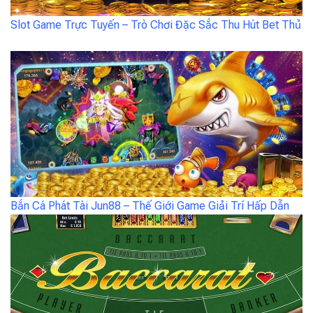
Slot Game Trực Tuyến – Trò Chơi Đặc Sắc Thu Hút Bet Thủ
Bắn Cá Phát Tài Jun88 – Thế Giới Game Giải Trí Hấp Dẫn