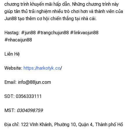
chương trình khuyến mãi hấp dẫn. Những chương trình này
giúp tân thủ trải nghiệm nhiều trò chơi hơn và thành viên của
Jun88 tạo thêm cơ hội chiến thắng tại nhà cái.
Hastag: #jun88 #trangchujun88 #linkvaojun88
#nhacaijun88
Liên Hệ
Website:
https://narkotyk.co
/
Email:
info@88jun.com
SDT: 0356333111
MST:
0304098759
Địa chỉ: 122 Vĩnh Khánh, Phường 10, Quận 4, Thành phố Hồ