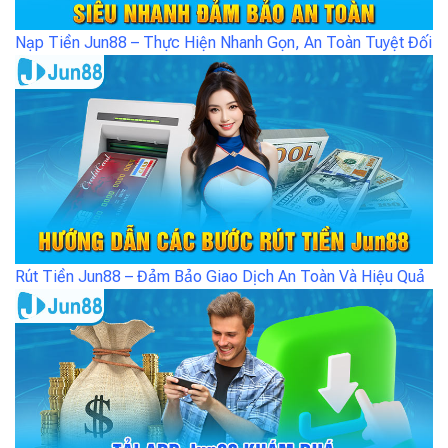
Nạp Tiền Jun88 – Thực Hiện Nhanh Gọn, An Toàn Tuyệt Đối
Rút Tiền Jun88 – Đảm Bảo Giao Dịch An Toàn Và Hiệu Quả