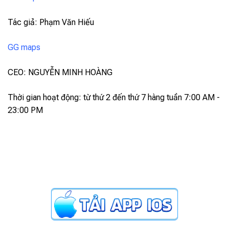
Tác giả: Phạm Văn Hiếu
GG maps
CEO: NGUYỄN MINH HOÀNG
Thời gian hoạt động: từ thứ 2 đến thứ 7 hàng tuần 7:00 AM -
23:00 PM