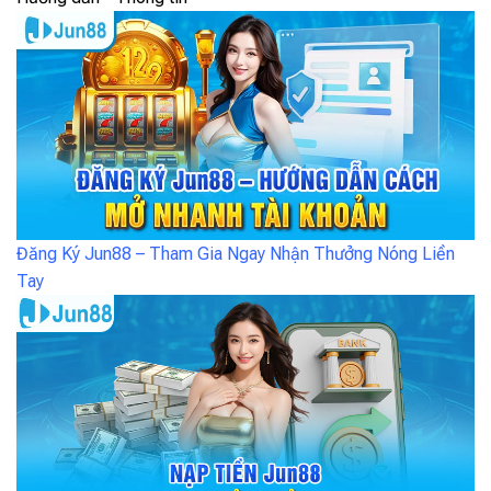
Đăng Ký Jun88 – Tham Gia Ngay Nhận Thưởng Nóng Liền
Tay