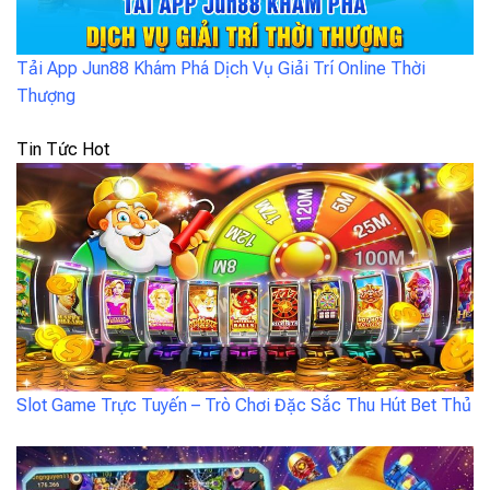
Tải App Jun88 Khám Phá Dịch Vụ Giải Trí Online Thời
Thượng
Tin Tức Hot
Slot Game Trực Tuyến – Trò Chơi Đặc Sắc Thu Hút Bet Thủ