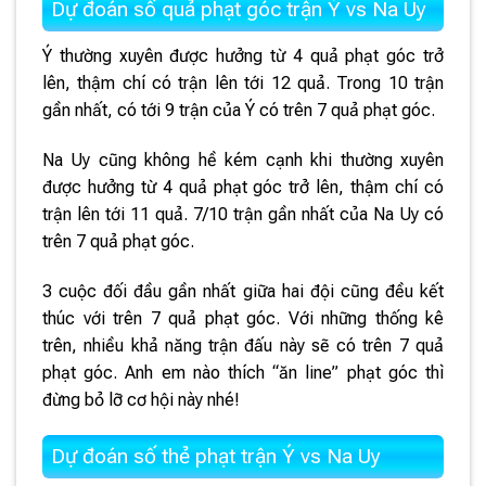
Dự đoán số quả phạt góc trận Ý vs Na Uy
Ý thường xuyên được hưởng từ 4 quả phạt góc trở
lên, thậm chí có trận lên tới 12 quả. Trong 10 trận
gần nhất, có tới 9 trận của Ý có trên 7 quả phạt góc.
Na Uy cũng không hề kém cạnh khi thường xuyên
được hưởng từ 4 quả phạt góc trở lên, thậm chí có
trận lên tới 11 quả. 7/10 trận gần nhất của Na Uy có
trên 7 quả phạt góc.
3 cuộc đối đầu gần nhất giữa hai đội cũng đều kết
thúc với trên 7 quả phạt góc. Với những thống kê
trên, nhiều khả năng trận đấu này sẽ có trên 7 quả
phạt góc. Anh em nào thích “ăn line” phạt góc thì
đừng bỏ lỡ cơ hội này nhé!
Dự đoán số thẻ phạt trận Ý vs Na Uy