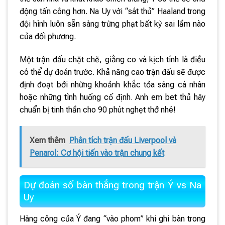
động tấn công hơn. Na Uy với “sát thủ” Haaland trong
đội hình luôn sẵn sàng trừng phạt bất kỳ sai lầm nào
của đối phương.
Một trận đấu chặt chẽ, giằng co và kịch tính là điều
có thể dự đoán trước. Khả năng cao trận đấu sẽ được
định đoạt bởi những khoảnh khắc tỏa sáng cá nhân
hoặc những tình huống cố định. Anh em bet thủ hãy
chuẩn bị tinh thần cho 90 phút nghẹt thở nhé!
Xem thêm
Phân tích trận đấu Liverpool và
Penarol: Cơ hội tiến vào trận chung kết
Dự đoán số bàn thắng trong trận Ý vs Na
Uy
Hàng công của Ý đang “vào phom” khi ghi bàn trong