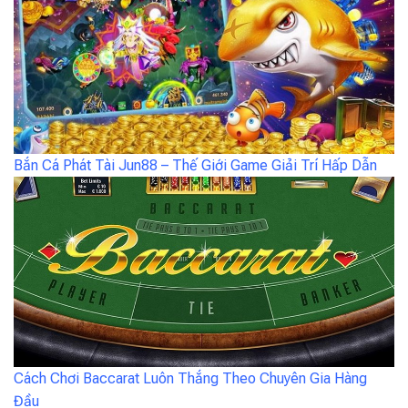
Bắn Cá Phát Tài Jun88 – Thế Giới Game Giải Trí Hấp Dẫn
Cách Chơi Baccarat Luôn Thắng Theo Chuyên Gia Hàng
Đầu