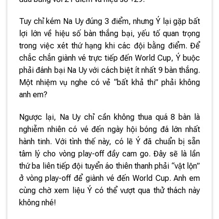
Tuy chỉ kém Na Uy đúng 3 điểm, nhưng Ý lại gặp bất
lợi lớn về hiệu số bàn thắng bại, yếu tố quan trọng
trong việc xét thứ hạng khi các đội bằng điểm. Để
chắc chắn giành vé trực tiếp đến World Cup, Ý buộc
phải đánh bại Na Uy với cách biệt ít nhất 9 bàn thắng.
Một nhiệm vụ nghe có vẻ “bất khả thi” phải không
anh em?
Ngược lại, Na Uy chỉ cần không thua quá 8 bàn là
nghiễm nhiên có vé đến ngày hội bóng đá lớn nhất
hành tinh. Với tình thế này, có lẽ Ý đã chuẩn bị sẵn
tâm lý cho vòng play-off đầy cam go. Đây sẽ là lần
thứ ba liên tiếp đội tuyển áo thiên thanh phải “vật lộn”
ở vòng play-off để giành vé đến World Cup. Anh em
cùng chờ xem liệu Ý có thể vượt qua thử thách này
không nhé!