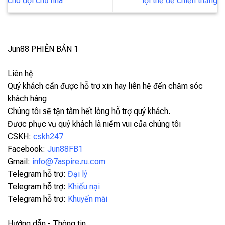
cho đội chủ nhà
lợi thế để chiến thắng
Jun88
PHIÊN BẢN 1
Liên hệ
Quý khách cần được hỗ trợ xin hay liên hệ đến chăm sóc
khách hàng
Chúng tôi sẽ tận tâm hết lòng hỗ trợ quý khách.
Được phục vụ quý khách là niềm vui của chúng tôi
CSKH:
cskh247
Facebook:
Jun88FB1
Gmail:
info@7aspire.ru.com
Telegram hỗ trợ:
Đại lý
Telegram hỗ trợ:
Khiếu nại
Telegram hỗ trợ:
Khuyến mãi
Hướng dẫn - Thông tin