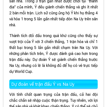
sân nhà. Trong 3 trận gần nhất được chơi tại “thánh
địa” của mình, Ý đều giành chiến thắng và ghi ít nhất
2 bàn mỗi trận. Lịch sử cũng ủng hộ Ý khi họ thắng 4
và hòa 1 trong 5 lần gần nhất tiếp đón Na Uy trên sân
nhà.
Thành tích đối đầu trong quá khứ cũng cho thấy sự
vượt trội của Ý với 3 chiến thắng, 1 trận hòa và chỉ 1
thất bại trong 5 lần gần nhất chạm trán Na Uy. Với
những phân tích trên, Ý được đánh giá cao hơn trong
trận đấu này. Dự đoán Ý sẽ giành chiến thắng trước
Na Uy, nhưng có lẽ là không đủ để họ có vé trực tiếp
dự World Cup.
Dự đoán về trận đấu Ý vs Na Uy
Với tính chất quan trọng của trận đấu, cả hai đội
chắc chắn sẽ nhập cuộc thận trọng. Tuy nhiên, với lợi
thế sân nhà và khát khao chiến thắng, Ý có thể sẽ chủ