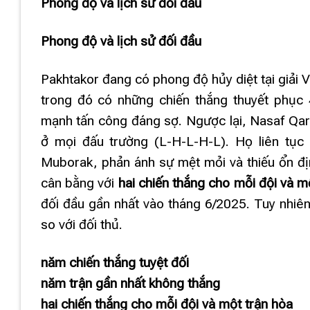
Phong độ và lịch sử đối đầu
Phong độ và lịch sử đối đầu
Pakhtakor đang có phong độ hủy diệt tại giải
trong đó có những chiến thắng thuyết phục 
mạnh tấn công đáng sợ. Ngược lại, Nasaf Qar
ở mọi đấu trường (L-H-L-H-L). Họ liên tụ
Muborak, phản ánh sự mệt mỏi và thiếu ổn định
cân bằng với
hai chiến thắng cho mỗi đội và m
đối đầu gần nhất vào tháng 6/2025. Tuy nhiên
so với đối thủ.
năm chiến thắng tuyệt đối
năm trận gần nhất không thắng
hai chiến thắng cho mỗi đội và một trận hòa