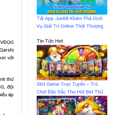
Tải App Jun88 Khám Phá Dịch
Vụ Giải Trí Online Thời Thượng
Tin Tức Hot
i VĐQG
 Qarshi
kor với
ạnh thứ
Slot Game Trực Tuyến – Trò
QG, đội
Chơi Đặc Sắc Thu Hút Bet Thủ
hiều áp