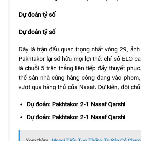
Dự đoán tỷ số
Dự đoán tỷ số
Đây là trận đấu quan trọng nhất vòng 29, ảnh
Pakhtakor lại sở hữu mọi lợi thế: chỉ số ELO c
là chuỗi 5 trận thắng liên tiếp đầy thuyết phục
thế sân nhà cùng hàng công đang vào phom, 
vượt qua hàng thủ của Nasaf. Dự kiến, đội chủ n
Dự đoán: Pakhtakor 2-1 Nasaf Qarshi
Dự đoán: Pakhtakor 2-1 Nasaf Qarshi
Xem thêm
Messi Tiếp Tục Thống Trị Sân Cỏ Cham