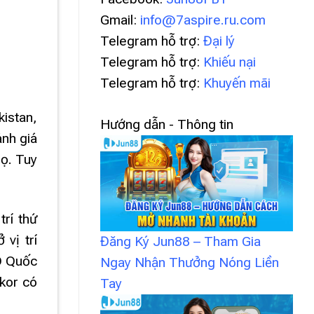
Gmail:
info@7aspire.ru.com
Telegram hỗ trợ:
Đại lý
Telegram hỗ trợ:
Khiếu nại
Telegram hỗ trợ:
Khuyến mãi
istan,
Hướng dẫn - Thông tin
ánh giá
họ. Tuy
trí thứ
vị trí
Đăng Ký Jun88 – Tham Gia
LO Quốc
Ngay Nhận Thưởng Nóng Liền
kor có
Tay