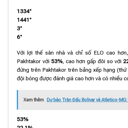
1334°
1441°
3°
6°
Với lợi thế sân nhà và chỉ số ELO cao hơn
Pakhtakor với
53%
, cao hơn gấp đôi so với
2
đứng trên Pakhtakor trên bảng xếp hạng (thứ 
đội bóng được đánh giá cao hơn và có nhiều cơ
Xem thêm
Dự báo Trận Đấu Bolivar và Atletico-MG
53%
22.1%