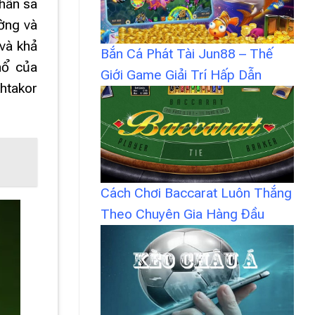
phần sa
ường và
 và khả
Bắn Cá Phát Tài Jun88 – Thế
nổ của
Giới Game Giải Trí Hấp Dẫn
khtakor
Cách Chơi Baccarat Luôn Thắng
Theo Chuyên Gia Hàng Đầu