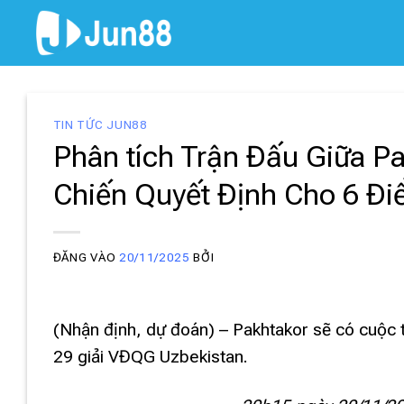
Bỏ
qua
nội
dung
TIN TỨC JUN88
Phân tích Trận Đấu Giữa Pa
Chiến Quyết Định Cho 6 Đ
ĐĂNG VÀO
20/11/2025
BỞI
(Nhận định, dự đoán) – Pakhtakor sẽ có cuộc 
29 giải VĐQG Uzbekistan.