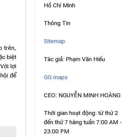
Hồ Chí Minh
Thông Tin
Sitemap
p trên,
ặc biệt
Tác giả: Phạm Văn Hiếu
Với lợi
hội để
GG maps
CEO: NGUYỄN MINH HOÀNG
Thời gian hoạt động: từ thứ 2
đến thứ 7 hàng tuần 7:00 AM -
23:00 PM