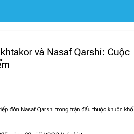
khtakor và Nasaf Qarshi: Cuộc
iểm
tiếp đón Nasaf Qarshi trong trận đấu thuộc khuôn khổ