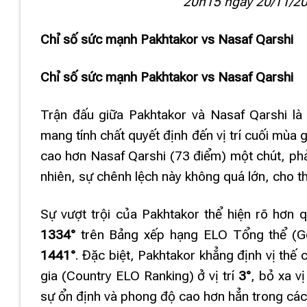
20h15 ngày 20/11/20
Chỉ số sức mạnh Pakhtakor vs Nasaf Qarshi
Chỉ số sức mạnh Pakhtakor vs Nasaf Qarshi
Trận đấu giữa Pakhtakor và Nasaf Qarshi là
mang tính chất quyết định đến vị trí cuối mùa
cao hơn Nasaf Qarshi (73 điểm) một chút, phản
nhiên, sự chênh lệch này không quá lớn, cho th
Sự vượt trội của Pakhtakor thể hiện rõ hơn q
1334°
trên Bảng xếp hạng ELO Tổng thể (Gen
1441°
. Đặc biệt, Pakhtakor khẳng định vị thế
gia (Country ELO Ranking) ở vị trí
3°
, bỏ xa vị
sự ổn định và phong độ cao hơn hẳn trong các