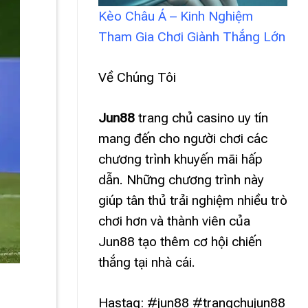
Kèo Châu Á – Kinh Nghiệm
Tham Gia Chơi Giành Thắng Lớn
Về Chúng Tôi
Jun88
trang chủ casino uy tín
mang đến cho người chơi các
chương trình khuyến mãi hấp
dẫn. Những chương trình này
giúp tân thủ trải nghiệm nhiều trò
chơi hơn và thành viên của
Jun88 tạo thêm cơ hội chiến
thắng tại nhà cái.
Hastag: #jun88 #trangchujun88