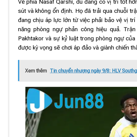
Về phía Nasaf Qarshi, dù đang có vị trí tốt 
sút và không ổn định. Họ đã trải qua chuỗi tr
đang chịu áp lực lớn từ việc phải bảo vệ vị trí
năng phòng ngự phản công hiệu quả. Trận
Pakhtakor và sự kỷ luật trong phòng ngự của 
được kỳ vọng sẽ chơi áp đảo và giành chiến t
Xem thêm
Tin chuyển nhượng ngày 9/8: HLV Southga