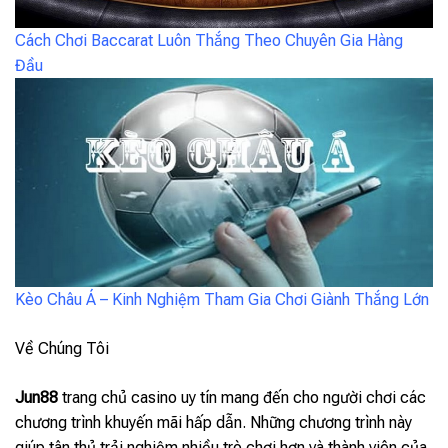
Cách Chơi Baccarat Luôn Thắng Theo Chuyên Gia Hàng
Đầu
Kèo Châu Á – Kinh Nghiệm Tham Gia Chơi Giành Thắng Lớn
Về Chúng Tôi
Jun88
trang chủ casino uy tín mang đến cho người chơi các
chương trình khuyến mãi hấp dẫn. Những chương trình này
giúp tân thủ trải nghiệm nhiều trò chơi hơn và thành viên của