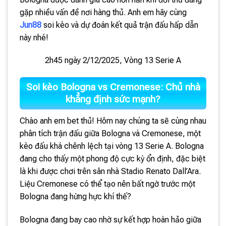
gặp nhiều vấn đề nơi hàng thủ. Anh em hãy cùng
Jun88
soi kèo và dự đoán kết quả trận đấu hấp dẫn
này nhé!
2h45 ngày 2/12/2025, Vòng 13 Serie A
Soi kèo Bologna vs Cremonese: Chủ nhà
khẳng định sức mạnh?
Chào anh em bet thủ! Hôm nay chúng ta sẽ cùng nhau
phân tích trận đấu giữa Bologna và Cremonese, một
kèo đấu khá chênh lệch tại vòng 13 Serie A. Bologna
đang cho thấy một phong độ cực kỳ ổn định, đặc biệt
là khi được chơi trên sân nhà Stadio Renato Dall’Ara.
Liệu Cremonese có thể tạo nên bất ngờ trước một
Bologna đang hừng hực khí thế?
Bologna đang bay cao nhờ sự kết hợp hoàn hảo giữa