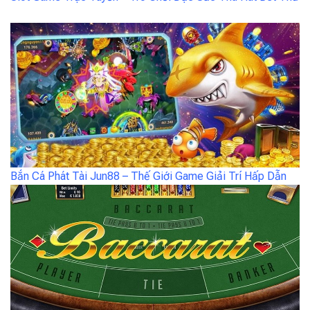
Bắn Cá Phát Tài Jun88 – Thế Giới Game Giải Trí Hấp Dẫn