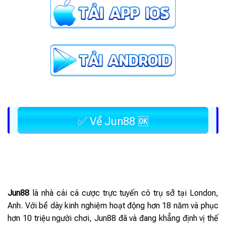
✅ Về Jun88 🆗
Jun88
là nhà cái cá cược trực tuyến có trụ sở tại London,
Anh. Với bề dày kinh nghiệm hoạt động hơn 18 năm và phục
hơn 10 triệu người chơi, Jun88 đã và đang khẳng định vị thế