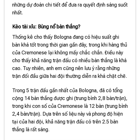
những dự đoán chi tiết để đưa ra quyết định sáng suốt
nhất.
Kèo tài xỉu: Bùng nổ bàn thắng?
Thống kê cho thấy Bologna đang có hiệu suất ghi
bàn khá tốt trong thời gian gần đây, trong khi hàng thủ
của Cremonese lại không mấy chắc chắn. Điều này
cho thấy khả năng trận đấu có nhiều bàn thắng là khá
cao. Tuy nhiên, anh em cũng nên lưu ý rằng những
trận đối đầu giữa hai đội thường diễn ra khá chặt chẽ.
Trong 5 trận đấu gần nhất của Bologna, đã có tổng
cộng 14 bàn thắng được ghi (trung bình 2,8 bàn/trận),
trong khi con số của Cremonese là 12 bàn (trung bình
2,4 bàn/trận). Dựa trên số liệu này và phong độ hiện
tại của hai đội, khả năng trận đấu có trên 2.5 bàn
thắng là rất sáng.