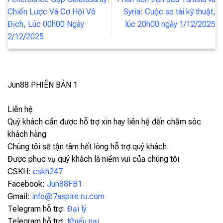
Chiến Lược Và Cơ Hội Vô
Syria: Cuộc so tài kỹ thuật,
Địch, Lúc 00h00 Ngày
lúc 20h00 ngày 1/12/2025
2/12/2025
Jun88
PHIÊN BẢN 1
Liên hệ
Quý khách cần được hỗ trợ xin hay liên hệ đến chăm sóc
khách hàng
Chúng tôi sẽ tận tâm hết lòng hỗ trợ quý khách.
Được phục vụ quý khách là niềm vui của chúng tôi
CSKH:
cskh247
Facebook:
Jun88FB1
Gmail:
info@7aspire.ru.com
Telegram hỗ trợ:
Đại lý
Telegram hỗ trợ:
Khiếu nại