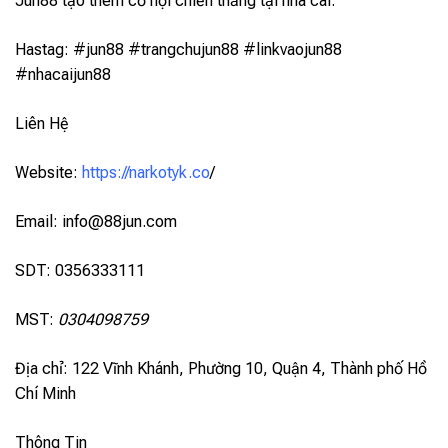
Jun88 tạo thêm cơ hội chiến thắng tại nhà cái.
Hastag: #jun88 #trangchujun88 #linkvaojun88
#nhacaijun88
Liên Hệ
Website:
https://narkotyk.co
/
Email:
info@88jun.com
SDT: 0356333111
MST:
0304098759
Địa chỉ: 122 Vĩnh Khánh, Phường 10, Quận 4, Thành phố Hồ
Chí Minh
Thông Tin