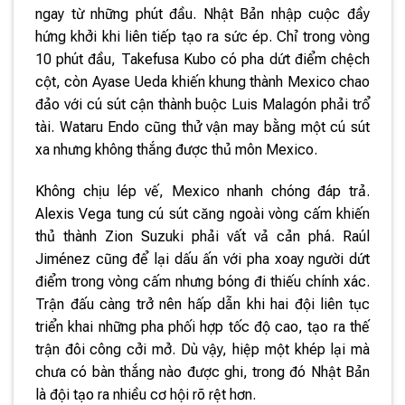
ngay từ những phút đầu. Nhật Bản nhập cuộc đầy
hứng khởi khi liên tiếp tạo ra sức ép. Chỉ trong vòng
10 phút đầu, Takefusa Kubo có pha dứt điểm chệch
cột, còn Ayase Ueda khiến khung thành Mexico chao
đảo với cú sút cận thành buộc Luis Malagón phải trổ
tài. Wataru Endo cũng thử vận may bằng một cú sút
xa nhưng không thắng được thủ môn Mexico.
Không chịu lép vế, Mexico nhanh chóng đáp trả.
Alexis Vega tung cú sút căng ngoài vòng cấm khiến
thủ thành Zion Suzuki phải vất vả cản phá. Raúl
Jiménez cũng để lại dấu ấn với pha xoay người dứt
điểm trong vòng cấm nhưng bóng đi thiếu chính xác.
Trận đấu càng trở nên hấp dẫn khi hai đội liên tục
triển khai những pha phối hợp tốc độ cao, tạo ra thế
trận đôi công cởi mở. Dù vậy, hiệp một khép lại mà
chưa có bàn thắng nào được ghi, trong đó Nhật Bản
là đội tạo ra nhiều cơ hội rõ rệt hơn.