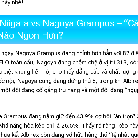
 này nhé!
 Niigata vs Nagoya Grampus – “C
Nào Ngon Hơn?
ấy ngay Nagoya Grampus đang nhỉnh hơn hẳn với 82 đi
 ELO toàn cầu, Nagoya đang chễm chệ ở vị trí 313, cò
 biệt không hề nhỏ, cho thấy đẳng cấp và chất lượng 
ốc nội, Nagoya cũng đang đứng thứ 8, trong khi Albire
ữa một đội đang cố gắng trụ hạng và một đội đang “ngụ
a Grampus đang nắm giữ đến 43.9% cơ hội “ăn trọn” 
 Khả năng hòa kèo chỉ là 26.5%. Thấy rõ ràng, kèo nà
hưa kể, Albirex còn đang sở hữu hàng thủ “tệ nhất qu