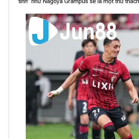
tinh” như Nagoya Grampus sẽ là một thử thách 