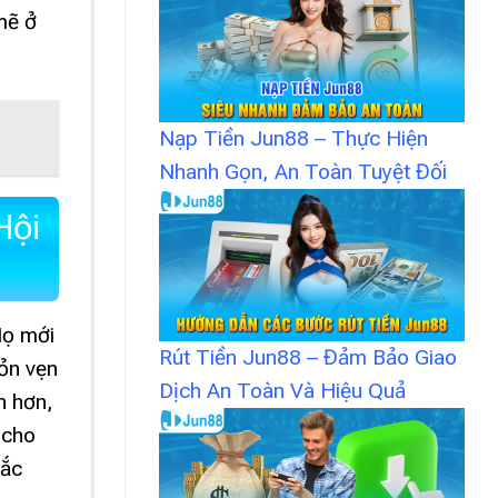
mẽ ở
Nạp Tiền Jun88 – Thực Hiện
Nhanh Gọn, An Toàn Tuyệt Đối
Hội
Họ mới
Rút Tiền Jun88 – Đảm Bảo Giao
vỏn vẹn
Dịch An Toàn Và Hiệu Quả
n hơn,
 cho
hắc