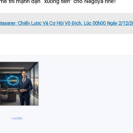
 me thì mạnh dạn “xuống tiền” cho Nagoya nhé!
tasaray: Chiến Lược Và Cơ Hội Vô Địch, Lúc 00h00 Ngày 2/12/
+ posts