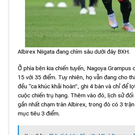
Albirex Niigata đang chìm sâu dưới đáy BXH.
Ở phía bên kia chiến tuyến, Nagoya Grampus c
15 với 35 điểm. Tuy nhiên, họ vẫn đang cho th
đều “ca khúc khải hoàn”, ghi 4 bàn và chỉ để lọt 
cuộc chiến trụ hạng. Thêm vào đó, lịch sử đối
gần nhất chạm trán Albirex, trong đó có 3 trận
mục tiêu 3 điểm.