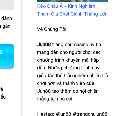
Kèo Châu Á – Kinh Nghiệm
Tham Gia Chơi Giành Thắng Lớn
c đánh
n gần
Về Chúng Tôi
Jun88
trang chủ casino uy tín
a
mang đến cho người chơi các
chương trình khuyến mãi hấp
dẫn. Những chương trình này
giúp tân thủ trải nghiệm nhiều trò
chơi hơn và thành viên của
và
Jun88 tạo thêm cơ hội chiến
iều
thắng tại nhà cái.
Hastag: #jun88 #trangchujun88