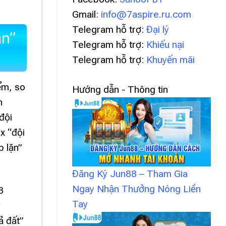
Gmail:
info@7aspire.ru.com
Telegram hỗ trợ:
Đại lý
ân”
Telegram hỗ trợ:
Khiếu nại
Telegram hỗ trợ:
Khuyến mãi
ểm, so
Hướng dẫn - Thông tin
n
đội
x “đội
p lặn”
Đăng Ký Jun88 – Tham Gia
Ngay Nhận Thưởng Nóng Liền
3
Tay
y
ả đất”