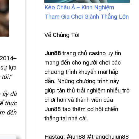
Kèo Châu Á – Kinh Nghiệm
Tham Gia Chơi Giành Thắng Lớn
Về Chúng Tôi
Jun88
trang chủ casino uy tín
 2014–
mang đến cho người chơi các
 sự lựa
chương trình khuyến mãi hấp
tôi.”
dẫn. Những chương trình này
giúp tân thủ trải nghiệm nhiều trò
 ấy đã
chơi hơn và thành viên của
để thực
Jun88 tạo thêm cơ hội chiến
ìm đến
thắng tại nhà cái.
Hastag: #jun88 #trangchujun88