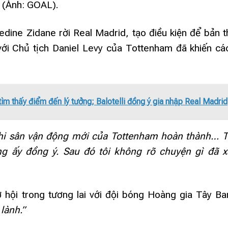
 (Ảnh: GOAL).
edine Zidane rời Real Madrid, tạo điều kiện để bản 
với Chủ tịch Daniel Levy của Tottenham đã khiến cá
ìm thấy điểm đến lý tưởng; Balotelli đồng ý gia nhập Real Madrid
 khi sân vận động mới của Tottenham hoàn thành… T
g ấy đồng ý. Sau đó tôi không rõ chuyện gì đã xả
ơ hội trong tương lai với đội bóng Hoàng gia Tây Ba
lành.”