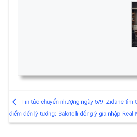
Tin tức chuyển nhượng ngày 5/9: Zidane tìm 
điểm đến lý tưởng; Balotelli đồng ý gia nhập Real