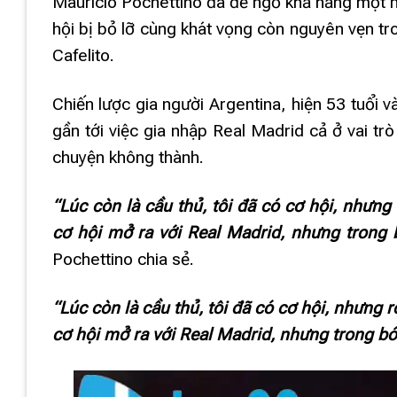
Mauricio Pochettino đã để ngỏ khả năng một n
hội bị bỏ lỡ cùng khát vọng còn nguyên vẹn tr
Cafelito.
Chiến lược gia người Argentina, hiện 53 tuổi v
gần tới việc gia nhập Real Madrid cả ở vai tr
chuyện không thành.
“Lúc còn là cầu thủ, tôi đã có cơ hội, nhưng 
cơ hội mở ra với Real Madrid, nhưng trong
Pochettino chia sẻ.
“Lúc còn là cầu thủ, tôi đã có cơ hội, nhưng r
cơ hội mở ra với Real Madrid, nhưng trong b