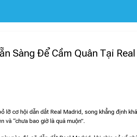
Sẵn Sàng Để Cầm Quân Tại Real
bỏ lỡ cơ hội dẫn dắt Real Madrid, song khẳng định kh
n và “chưa bao giờ là quá muộn”.