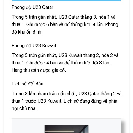
Phong độ U23 Qatar
Trong 5 trận gần nhất, U23 Qatar thắng 3, hòa 1 và
thua 1. Ghi được 6 bàn và để thủng lưới 4 lần. Phong
độ khá ổn định.
Phong độ U23 Kuwait
Trong 5 trận gần nhất, U23 Kuwait thắng 2, hòa 2 và
thua 1. Ghi được 4 bàn và để thủng lưới tới 8 lần.
Hàng thủ cần được gia cố.
Lịch sử đối đầu
Trong 3 lần chạm trán gần nhất, U23 Qatar thắng 2 và
thua 1 trước U23 Kuwait. Lịch sử đang đứng về phía
đội chủ nhà.