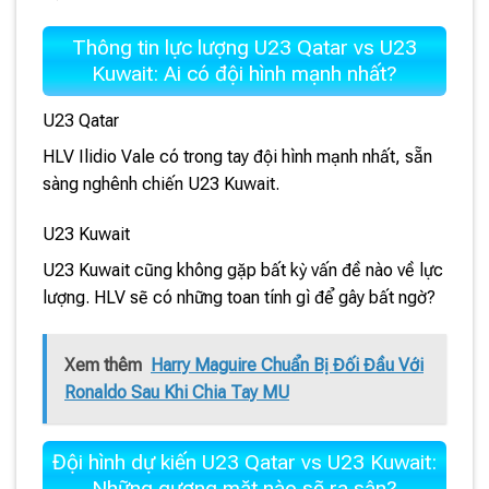
Thông tin lực lượng U23 Qatar vs U23
Kuwait: Ai có đội hình mạnh nhất?
U23 Qatar
HLV Ilidio Vale có trong tay đội hình mạnh nhất, sẵn
sàng nghênh chiến U23 Kuwait.
U23 Kuwait
U23 Kuwait cũng không gặp bất kỳ vấn đề nào về lực
lượng. HLV sẽ có những toan tính gì để gây bất ngờ?
Xem thêm
Harry Maguire Chuẩn Bị Đối Đầu Với
Ronaldo Sau Khi Chia Tay MU
Đội hình dự kiến U23 Qatar vs U23 Kuwait:
Những gương mặt nào sẽ ra sân?