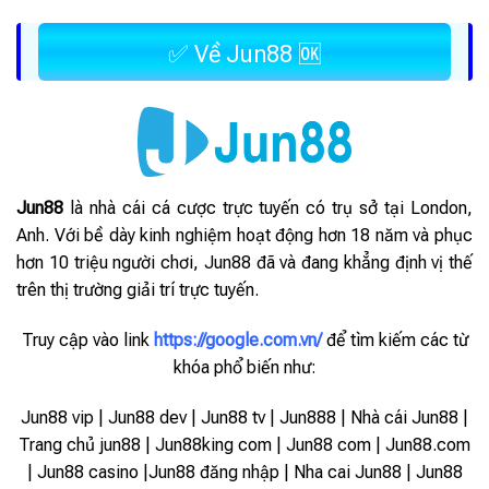
✅ Về Jun88 🆗
Jun88
là nhà cái cá cược trực tuyến có trụ sở tại London,
Anh. Với bề dày kinh nghiệm hoạt động hơn 18 năm và phục
hơn 10 triệu người chơi, Jun88 đã và đang khẳng định vị thế
trên thị trường giải trí trực tuyến.
Truy cập vào link
https://google.com.vn/
để tìm kiếm các từ
khóa phổ biến như:
Jun88 vip | Jun88 dev | Jun88 tv | Jun888 | Nhà cái Jun88 |
Trang chủ jun88 | Jun88king com | Jun88 com | Jun88.com
| Jun88 casino |Jun88 đăng nhập | Nha cai Jun88 | Jun88