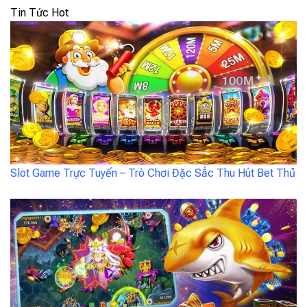
Tin Tức Hot
Slot Game Trực Tuyến – Trò Chơi Đặc Sắc Thu Hút Bet Thủ