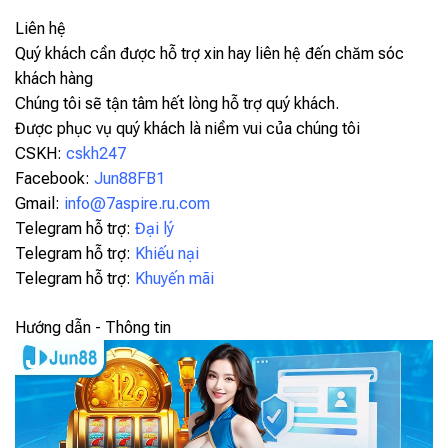
Liên hệ
Quý khách cần được hỗ trợ xin hay liên hệ đến chăm sóc
khách hàng
Chúng tôi sẽ tận tâm hết lòng hỗ trợ quý khách.
Được phục vụ quý khách là niềm vui của chúng tôi
CSKH:
cskh247
Facebook:
Jun88FB1
Gmail:
info@7aspire.ru.com
Telegram hỗ trợ:
Đại lý
Telegram hỗ trợ:
Khiếu nại
Telegram hỗ trợ:
Khuyến mãi
Hướng dẫn - Thông tin