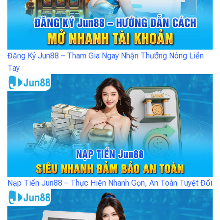
Đăng Ký Jun88 – Tham Gia Ngay Nhận Thưởng Nóng Liền
Tay
Nạp Tiền Jun88 – Thực Hiện Nhanh Gọn, An Toàn Tuyệt Đối