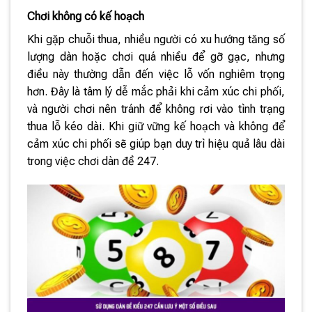
Chơi không có kế hoạch
Khi gặp chuỗi thua, nhiều người có xu hướng tăng số
lượng dàn hoặc chơi quá nhiều để gỡ gạc, nhưng
điều này thường dẫn đến việc lỗ vốn nghiêm trọng
hơn. Đây là tâm lý dễ mắc phải khi cảm xúc chi phối,
và người chơi nên tránh để không rơi vào tình trạng
thua lỗ kéo dài. Khi giữ vững kế hoạch và không để
cảm xúc chi phối sẽ giúp bạn duy trì hiệu quả lâu dài
trong việc chơi dàn đề 247.