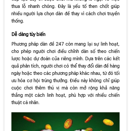
thua lỗ nhanh chóng. Đây là yếu tố then chốt giúp
nhiều người lựa chọn dàn đề thay vì cách chơi truyền
thống.
Dễ dàng tùy biến
Phương pháp dàn đề 247 còn mang lại sự linh hoạt,
cho phép người chơi điều chỉnh dàn số theo chiến
lược hoặc dự đoán của riêng mình. Dựa trên các kết
quả phân tích, người chơi có thể thay đổi dàn đề hàng
ngày hoặc theo các phương pháp khác nhau, từ đó tối
ưu hóa cơ hội trúng thưởng. Điều này không chỉ giúp
cuộc chơi thêm thú vị mà còn mở rộng khả năng
thắng một cách linh hoạt, phù hợp với nhiều chiến
thuật cá nhân.