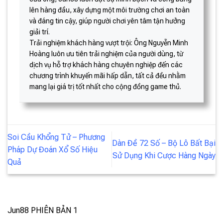
lên hàng đầu, xây dựng một môi trường chơi an toàn
và đáng tin cậy, giúp người chơi yên tâm tận hưởng
giải trí.
Trải nghiệm khách hàng vượt trội: Ông Nguyễn Minh
Hoàng luôn ưu tiên trải nghiệm của người dùng, từ
dịch vụ hỗ trợ khách hàng chuyên nghiệp đến các
chương trình khuyến mãi hấp dẫn, tất cả đều nhằm
mang lại giá trị tốt nhất cho cộng đồng game thủ.
Soi Cầu Khổng Tử – Phương
Dàn Đề 72 Số – Bộ Lô Bất Bại
Pháp Dự Đoán Xổ Số Hiệu
Sử Dụng Khi Cược Hàng Ngày
Quả
Jun88
PHIÊN BẢN 1