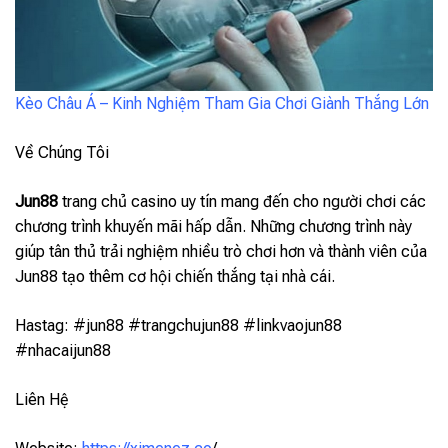
Kèo Châu Á – Kinh Nghiệm Tham Gia Chơi Giành Thắng Lớn
Về Chúng Tôi
Jun88
trang chủ casino uy tín mang đến cho người chơi các
chương trình khuyến mãi hấp dẫn. Những chương trình này
giúp tân thủ trải nghiệm nhiều trò chơi hơn và thành viên của
Jun88 tạo thêm cơ hội chiến thắng tại nhà cái.
Hastag: #jun88 #trangchujun88 #linkvaojun88
#nhacaijun88
Liên Hệ