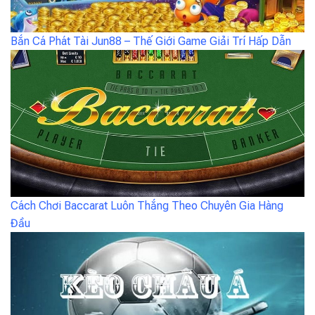
Bắn Cá Phát Tài Jun88 – Thế Giới Game Giải Trí Hấp Dẫn
Cách Chơi Baccarat Luôn Thắng Theo Chuyên Gia Hàng
Đầu