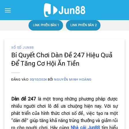
Bỏ
qua
nội
dung
LINK PHIÊN BẢN 1
LINK PHIÊN BẢN 2
XỔ SỐ JUN88
Bí Quyết Chơi Dàn Đề 247 Hiệu Quả
Để Tăng Cơ Hội Ăn Tiền
ĐĂNG VÀO
30/10/2024
BỞI
NGUYỄN MINH HOÀNG
Dàn đề 247
là một trong những phương pháp được
nhiều người chơi lô đề ưa chuộng hiện nay. Với sự
phát triển của hình thức chơi số đề, việc tạo ra một
“dàn đề” giúp tăng khả năng trúng thưởng và giảm rủi
ro cho người chơi. Hãy cùng
Nhà cái Jun88
tìm hiểu