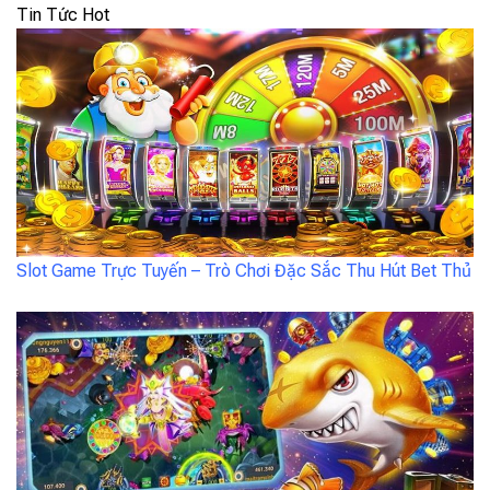
Tin Tức Hot
Slot Game Trực Tuyến – Trò Chơi Đặc Sắc Thu Hút Bet Thủ