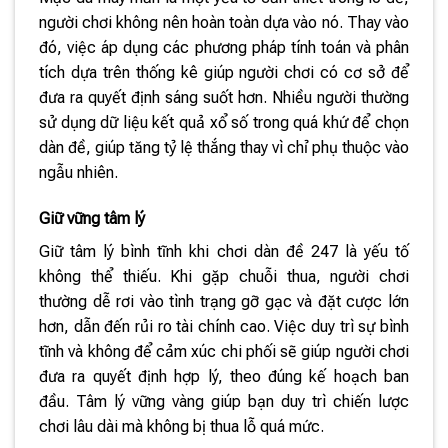
người chơi không nên hoàn toàn dựa vào nó. Thay vào
đó, việc áp dụng các phương pháp tính toán và phân
tích dựa trên thống kê giúp người chơi có cơ sở để
đưa ra quyết định sáng suốt hơn. Nhiều người thường
sử dụng dữ liệu kết quả xổ số trong quá khứ để chọn
dàn đề, giúp tăng tỷ lệ thắng thay vì chỉ phụ thuộc vào
ngẫu nhiên.
Giữ vững tâm lý
Giữ tâm lý bình tĩnh khi chơi dàn đề 247 là yếu tố
không thể thiếu. Khi gặp chuỗi thua, người chơi
thường dễ rơi vào tình trạng gỡ gạc và đặt cược lớn
hơn, dẫn đến rủi ro tài chính cao. Việc duy trì sự bình
tĩnh và không để cảm xúc chi phối sẽ giúp người chơi
đưa ra quyết định hợp lý, theo đúng kế hoạch ban
đầu. Tâm lý vững vàng giúp bạn duy trì chiến lược
chơi lâu dài mà không bị thua lỗ quá mức.