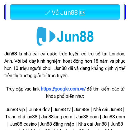
✅ Về Jun88 🆗
Jun88
là nhà cái cá cược trực tuyến có trụ sở tại London,
Anh. Với bề dày kinh nghiệm hoạt động hơn 18 năm và phục
hơn 10 triệu người chơi, Jun88 đã và đang khẳng định vị thế
trên thị trường giải trí trực tuyến.
Truy cập vào link
https://google.com.vn/
để tìm kiếm các từ
khóa phổ biến như:
Jun88 vip | Jun88 dev | Jun88 tv | Jun888 | Nhà cái Jun88 |
Trang chủ jun88 | Jun88king com | Jun88 com | Jun88.com
| Jun88 casino |Jun88 đăng nhập | Nha cai Jun88 | Jun88