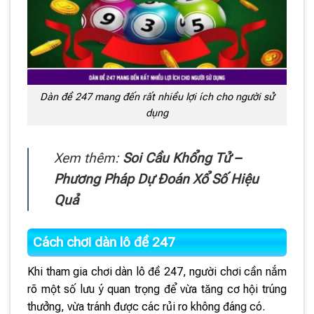
Dàn đề 247 mang đến rất nhiều lợi ích cho người sử
dụng
Xem thêm:
Soi Cầu Khổng Tử –
Phương Pháp Dự Đoán Xổ Số Hiệu
Quả
Cách chơi dàn lô đề 247
Khi tham gia chơi dàn lô đề 247, người chơi cần nắm
rõ một số lưu ý quan trọng để vừa tăng cơ hội trúng
thưởng, vừa tránh được các rủi ro không đáng có.