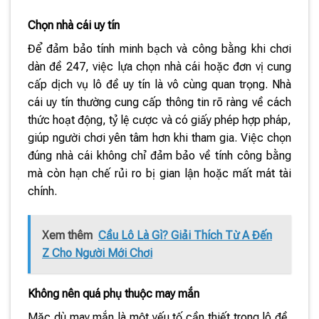
Chọn nhà cái uy tín
Để đảm bảo tính minh bạch và công bằng khi chơi
dàn đề 247, việc lựa chọn nhà cái hoặc đơn vị cung
cấp dịch vụ lô đề uy tín là vô cùng quan trọng. Nhà
cái uy tín thường cung cấp thông tin rõ ràng về cách
thức hoạt động, tỷ lệ cược và có giấy phép hợp pháp,
giúp người chơi yên tâm hơn khi tham gia. Việc chọn
đúng nhà cái không chỉ đảm bảo về tính công bằng
mà còn hạn chế rủi ro bị gian lận hoặc mất mát tài
chính.
Xem thêm
Cầu Lô Là Gì? Giải Thích Từ A Đến
Z Cho Người Mới Chơi
Không nên quá phụ thuộc may mắn
Mặc dù may mắn là một yếu tố cần thiết trong lô đề,