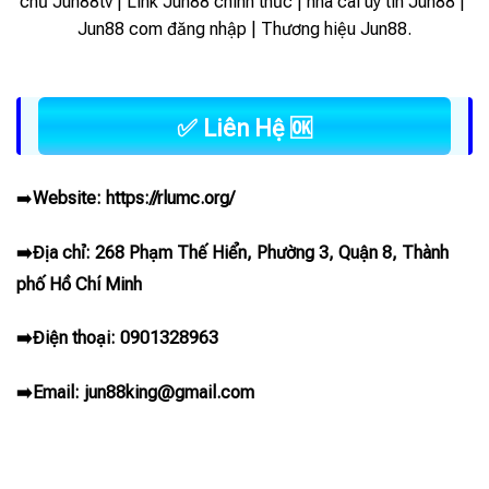
chủ Jun88tv | Link Jun88 chính thức | nhà cái uy tín Jun88 |
Jun88 com đăng nhập | Thương hiệu Jun88.
✅ Liên Hệ 🆗
➡️
Website:
https://rlumc.org/
➡️Địa chỉ: 268 Phạm Thế Hiển, Phường 3, Quận 8, Thành
phố Hồ Chí Minh
➡️Điện thoại: 0901328963
➡️Email:
jun88king@gmail.com