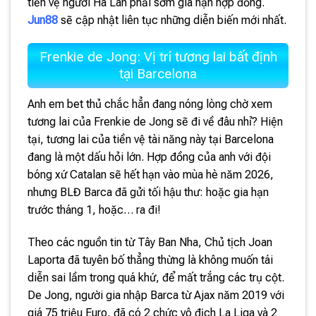
tiền vệ người Hà Lan phải sớm gia hạn hợp đồng.
Jun88
sẽ cập nhật liên tục những diễn biến mới nhất.
Frenkie de Jong: Vị trí tương lai bất định
tại Barcelona
Anh em bet thủ chắc hẳn đang nóng lòng chờ xem
tương lai của Frenkie de Jong sẽ đi về đâu nhỉ? Hiện
tại, tương lai của tiền vệ tài năng này tại Barcelona
đang là một dấu hỏi lớn. Hợp đồng của anh với đội
bóng xứ Catalan sẽ hết hạn vào mùa hè năm 2026,
nhưng BLĐ Barca đã gửi tối hậu thư: hoặc gia hạn
trước tháng 1, hoặc… ra đi!
Theo các nguồn tin từ Tây Ban Nha, Chủ tịch Joan
Laporta đã tuyên bố thẳng thừng là không muốn tái
diễn sai lầm trong quá khứ, để mất trắng các trụ cột.
De Jong, người gia nhập Barca từ Ajax năm 2019 với
giá 75 triệu Euro, đã có 2 chức vô địch La Liga và 2