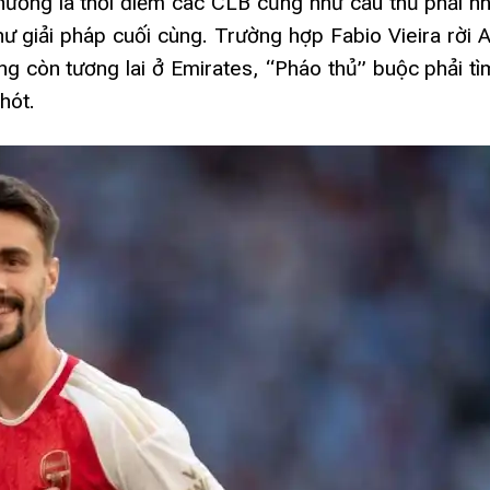
ường là thời điểm các CLB cũng như cầu thủ phải nh
ư giải pháp cuối cùng. Trường hợp Fabio Vieira rời 
g còn tương lai ở Emirates, “Pháo thủ” buộc phải tì
hót.