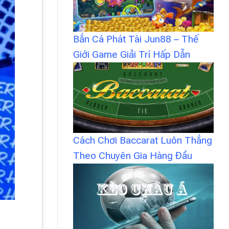
Bắn Cá Phát Tài Jun88 – Thế
Giới Game Giải Trí Hấp Dẫn
Cách Chơi Baccarat Luôn Thắng
Theo Chuyên Gia Hàng Đầu