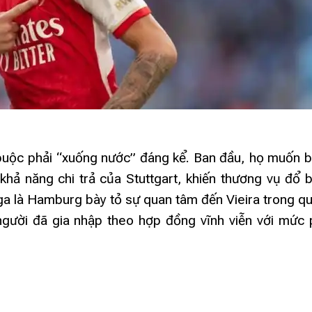
ã buộc phải “xuống nước” đáng kể. Ban đầu, họ muốn 
hả năng chi trả của Stuttgart, khiến thương vụ đổ b
iga là Hamburg bày tỏ sự quan tâm đến Vieira trong qu
ười đã gia nhập theo hợp đồng vĩnh viễn với mức p