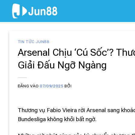
Bỏ
qua
nội
dung
TIN TỨC JUN88
Arsenal Chịu ‘Cú Sốc’? Th
Giải Đấu Ngỡ Ngàng
ĐĂNG VÀO
07/09/2025
BỞI
Thương vụ Fabio Vieira rời Arsenal sang kho
Bundesliga không khỏi bất ngờ.