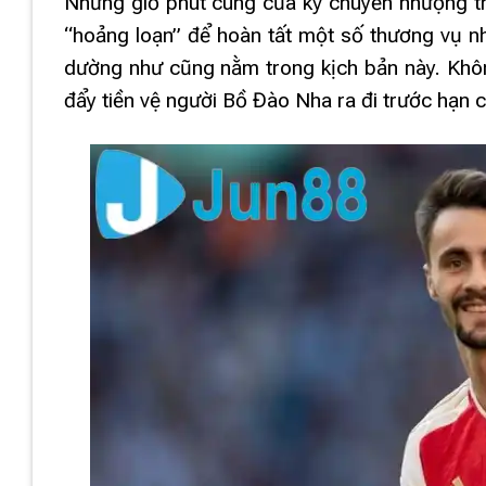
Những giờ phút cùng của kỳ chuyển nhượng th
“hoảng loạn” để hoàn tất một số thương vụ nh
dường như cũng nằm trong kịch bản này. Khôn
đẩy tiền vệ người Bồ Đào Nha ra đi trước hạn c