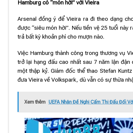
Hamburg có “món hời” với Vieira
Arsenal đồng ý để Vieira ra đi theo dạng ch
được “siêu món hời”. Nếu tiền vệ 25 tuổi này 
trả bất kỳ khoản phí cho mượn nào.
Việc Hamburg thành công trong thương vụ Viei
trở lại hạng đấu cao nhất sau 7 năm lận đận 
một thập kỷ. Giám đốc thể thao Stefan Kuntz
đưa Vieira về Volkspark, dù vẫn có sự thừa nh
Xem thêm
UEFA Nhận Đề Nghị Cấm Thi Đấu Đối Vớ