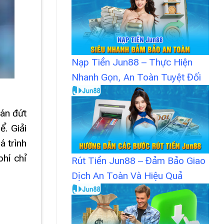
Nạp Tiền Jun88 – Thực Hiện
Nhanh Gọn, An Toàn Tuyệt Đối
bán đứt
ể. Giải
á trình
hí chỉ
Rút Tiền Jun88 – Đảm Bảo Giao
Dịch An Toàn Và Hiệu Quả