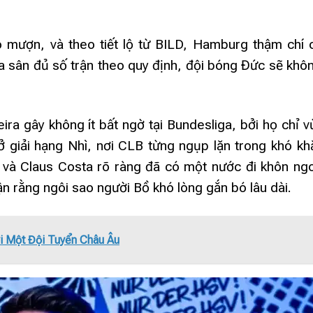
o mượn, và theo tiết lộ từ BILD, Hamburg thậm chí 
ra sân đủ số trận theo quy định, đội bóng Đức sẽ khô
ra gây không ít bất ngờ tại Bundesliga, bởi họ chỉ 
ở giải hạng Nhì, nơi CLB từng ngụp lặn trong khó k
 và Claus Costa rõ ràng đã có một nước đi khôn ngo
ận rằng ngôi sao người Bồ khó lòng gắn bó lâu dài.
i Một Đội Tuyển Châu Âu