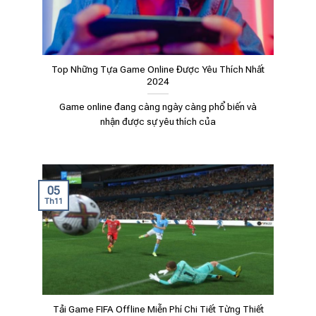
Top Những Tựa Game Online Được Yêu Thích Nhất
2024
Game online đang càng ngày càng phổ biến và
nhận được sự yêu thích của
05
Th11
Tải Game FIFA Offline Miễn Phí Chi Tiết Từng Thiết